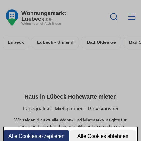
Wohnungsmarkt
Luebeck
.de
Wohnungen einfach finden
Lübeck
Lübeck - Umland
Bad Oldesloe
Bad 
Haus in Lübeck Hohewarte mieten
Lagequalität · Mietspannen · Provisionsfrei
Wir zeigen dir aktuelle Wohn- und Mietmarkt-Insights für
Häuser in Lübeck Hohewarte: Wie unterscheiden sich
Mietpreise innerhalb der Lage, welche Infrastruktur
Alle Cookies akzeptieren
Alle Cookies ablehnen
beeinflusst die Nachfrage und welche Preisbereiche sind