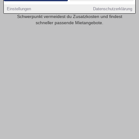
realistisch? Transparente Mietspannen erleichtern die
Einstellungen
Datenschutzerklärung
Planung deiner monatlichen Kosten. Mit provisionsfrei als
Schwerpunkt vermeidest du Zusatzkosten und findest
schneller passende Mietangebote.