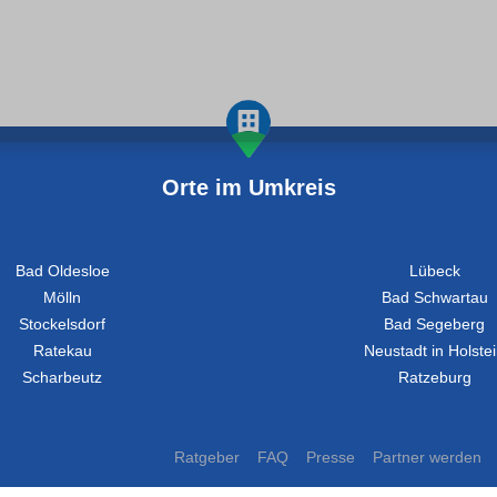
Orte im Umkreis
Bad Oldesloe
Lübeck
Mölln
Bad Schwartau
Stockelsdorf
Bad Segeberg
Ratekau
Neustadt in Holste
Scharbeutz
Ratzeburg
Ratgeber
FAQ
Presse
Partner werden