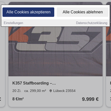
Alle Cookies akzeptieren
Alle Cookies ablehnen
Einstellungen
Datenschutzerklärung
K357 Staffboarding –
Monteurzimmervermietung, Vermittlung in
20 Zi.
ca. 299,00 m²
Lübeck 23554
Lübeck (Haus, 20Zimmer, bis 39 Personen
€
9.999 €
8 €/m²