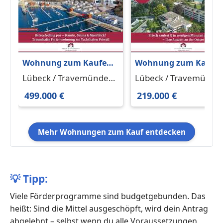
Wohnung zum Kaufen
Wohnung zum Kaufe
in Lübeck Travemünde
in Lübeck Travemünd
Lübeck / Travemünde
Lübeck / Travemünde
499.000 € 81.6 m²
219.000 € 36.63 m²
23570
23570
499.000 €
219.000 €
Mehr Wohnungen zum Kauf entdecken
💡
Tipp:
Viele Förderprogramme sind budgetgebunden. Das
heißt: Sind die Mittel ausgeschöpft, wird dein Antrag
abgelehnt – selbst wenn du alle Voraussetzungen