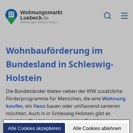
Wohnungsmarkt
Luebeck
.de
Wohnungen einfach finden
Wohnbauförderung im
Bundesland in Schleswig-
Holstein
Die Bundesländer bieten neben der KfW zusätzliche
Förderprogramme für Menschen, die eine
Wohnung
kaufen
, ein
Haus
bauen oder umfassend sanieren
möchten. Auch in in Schleswig-Holstein gibt es
attraktive Zuschüsse, zinsgünstige Darlehen und
Unterstützungen für Familien, Erstkäufer:innen oder
Alle Cookies akzeptieren
Alle Cookies ablehnen