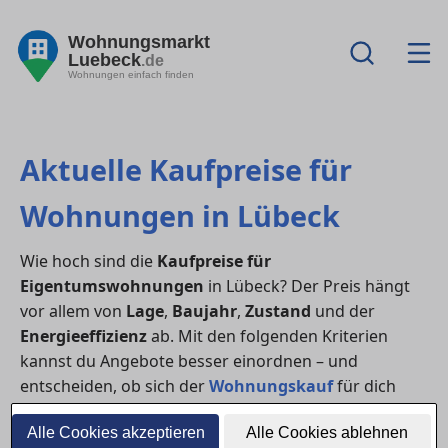
Wohnungsmarkt
Luebeck
.de
Wohnungen einfach finden
Aktuelle Kaufpreise für
Wohnungen in Lübeck
Wie hoch sind die
Kaufpreise für
Eigentumswohnungen
in Lübeck? Der Preis hängt
vor allem von
Lage
,
Baujahr
,
Zustand
und der
Energieeffizienz
ab. Mit den folgenden Kriterien
kannst du Angebote besser einordnen – und
entscheiden, ob sich der
Wohnungskauf
für dich
lohnt (oder ob
Mieten
aktuell sinnvoller ist).
Alle Cookies akzeptieren
Alle Cookies ablehnen