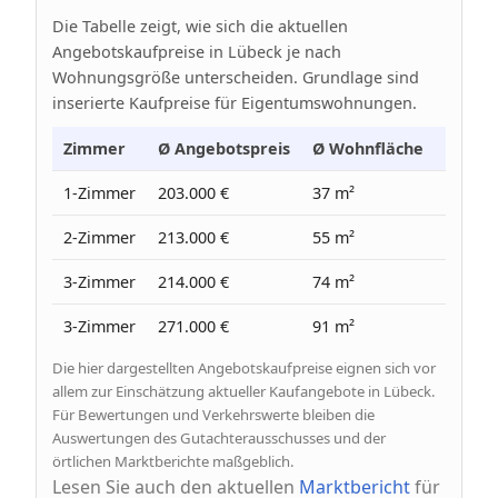
Die Tabelle zeigt, wie sich die aktuellen
Angebotskaufpreise in Lübeck je nach
Wohnungsgröße unterscheiden. Grundlage sind
inserierte Kaufpreise für Eigentumswohnungen.
Zimmer
Ø Angebotspreis
Ø Wohnfläche
Ø Prei
1-Zimmer
203.000 €
37 m²
5.530 
2-Zimmer
213.000 €
55 m²
3.900 
3-Zimmer
214.000 €
74 m²
2.920 
3-Zimmer
271.000 €
91 m²
2.990 
Die hier dargestellten Angebotskaufpreise eignen sich vor
allem zur Einschätzung aktueller Kaufangebote in Lübeck.
Für Bewertungen und Verkehrswerte bleiben die
Auswertungen des Gutachterausschusses und der
örtlichen Marktberichte maßgeblich.
Lesen Sie auch den aktuellen
Marktbericht
für