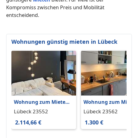
Kompromiss zwischen Preis und Mobilität
entscheidend.
Wohnungen günstig mieten in Lübeck
Wohnung zum Mieten
Wohnung zum Miete
in Lübeck 2.114,66 €
in Lübeck 1.300 € 97.2
Lübeck 23552
Lübeck 23562
116.19 m²
m²
2.114,66 €
1.300 €