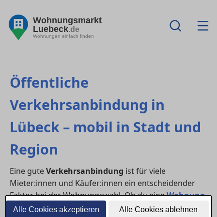
Wohnungsmarkt
Luebeck
.de
Wohnungen einfach finden
Öffentliche
Verkehrsanbindung in
Lübeck – mobil in Stadt und
Region
Eine gute
Verkehrsanbindung
ist für viele
Mieter:innen und Käufer:innen ein entscheidender
Faktor bei der Wohnungswahl. Ob du eine
Wohnung
mieten
oder ein
Haus kaufen
möchtest – der
Alle Cookies akzeptieren
Alle Cookies ablehnen