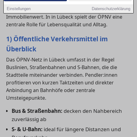
Anschluss an Bus, Bahn und Nahverkehr beeinflusst
nicht nur den Komfort, sondern auch den
Einstellungen
Datenschutzerklärung
Immobilienwert. In in Lübeck spielt der ÖPNV eine
zentrale Rolle für Lebensqualität und Alltag.
1) Öffentliche Verkehrsmittel im
Überblick
Das ÖPNV-Netz in Lübeck umfasst in der Regel
Buslinien, Straßenbahnen und S-Bahnen, die die
Stadtteile miteinander verbinden. Pendler:innen
profitieren von kurzen Taktzeiten und direkter
Anbindung an Bahnhöfe oder zentrale
Umsteigepunkte.
Bus & Straßenbahn:
decken den Nahbereich
zuverlässig ab
S- & U-Bahn:
ideal für längere Distanzen und