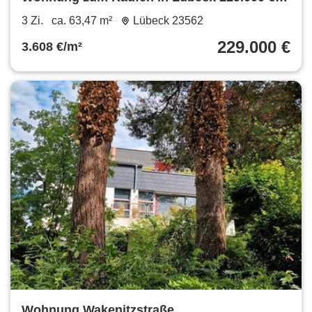
63.47 m²
3 Zi.
ca. 63,47 m²
Lübeck 23562
229.000 €
3.608 €/m²
Wohnung Wakenitzstraße