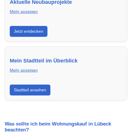
Aktuelle Neubauprojekte
Mehr anzeigen
Entdecke Neubauprojekte in Lübeck – modern,
Jetzt entdecken
energieeffizient und sofort bezugsfertig.
Mein Stadtteil im Überblick
Mehr anzeigen
Erfahre mehr über deinen Stadtteil in Lübeck:
Stadtteil ansehen
Lebensqualität, Verkehrsanbindung, Schulen,
Freizeitmöglichkeiten und Mietpreise.
Was sollte ich beim Wohnungskauf in Lübeck
beachten?