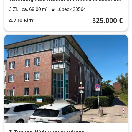
69 m²
3 Zi.
ca. 69,00 m²
Lübeck 23564
325.000 €
4.710 €/m²
3-Zimmer-Wohnung in ruhiger