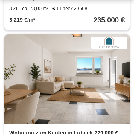
73 m²
3 Zi.
ca. 73,00 m²
Lübeck 23568
235.000 €
3.219 €/m²
Wohnung zum Kaufen in Lübeck 229.000 €