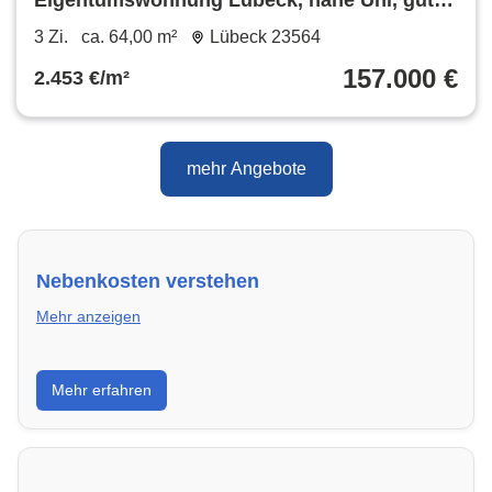
vermietet von privat
3 Zi.
ca. 64,00 m²
Lübeck 23564
157.000 €
2.453 €/m²
mehr Angebote
Nebenkosten verstehen
Mehr anzeigen
Erfahre, welche Nebenkosten rechtmäßig sind und
Mehr erfahren
wie du deine monatliche Belastung optimieren
kannst.