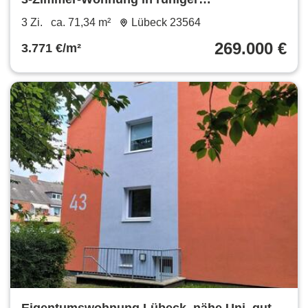
Sackgassenlage in Lübeck Marli
3 Zi.
ca. 71,34 m²
Lübeck 23564
269.000 €
3.771 €/m²
Eigentumswohnung Lübeck, nähe Uni, gut