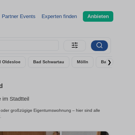
Partner Events
Experten finden
Anbieten
❯
 Oldesloe
Bad Schwartau
Mölln
Bad Segeberg
d
im Stadtteil
 oder großzügige Eigentumswohnung – hier sind alle
.