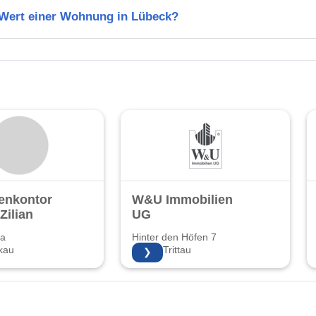
n Wert einer Wohnung in Lübeck?
enkontor
W&U Immobilien
Zilian
UG
8a
Hinter den Höfen 7
kau
22946 Trittau
❯