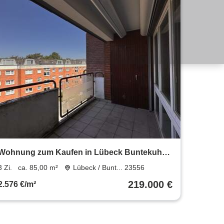
Wohnung zum Kaufen in Lübeck Buntekuh
219.000 € 85 m²
3 Zi.
ca. 85,00 m²
Lübeck / Bunt... 23556
219.000 €
2.576 €/m²