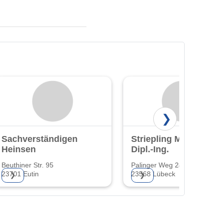
❯
Sachverständigenbüro
Striepling Michael
Heinsen
Dipl.-Ing.
Beuthiner Str. 95
Palinger Weg 24
23701 Eutin
23568 Lübeck
❯
❯