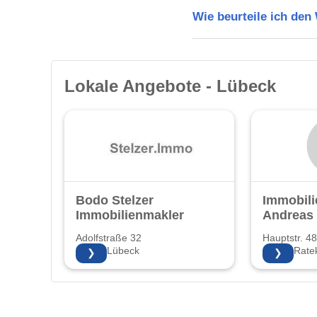
Wie beurteile ich de
Lokale Angebote - Lübeck
Bodo Stelzer
Immobili
Immobilienmakler
Andreas 
Adolfstraße 32
Hauptstr. 4
23568 Lübeck
23626 Rate
❯
❯