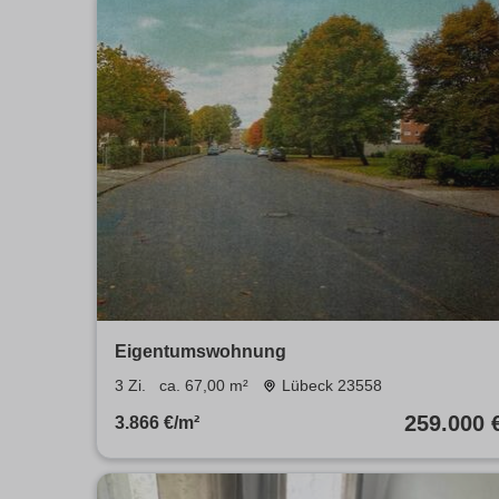
Eigentumswohnung
3 Zi.
ca. 67,00 m²
Lübeck 23558
259.000 
3.866 €/m²