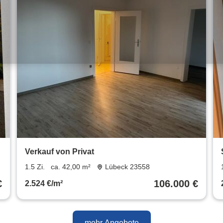
Verkauf von Privat
1.5 Zi.
ca. 42,00 m²
Lübeck 23558
€
106.000 €
2.524 €/m²
mehr Angebote