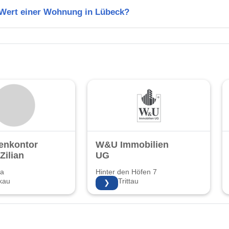
n Wert einer Wohnung in Lübeck?
enkontor
W&U Immobilien
Zilian
UG
8a
Hinter den Höfen 7
kau
22946 Trittau
❯