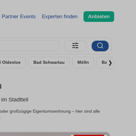
Partner Events
Experten finden
Anbieten
❯
 Oldesloe
Bad Schwartau
Mölln
Bad Segeberg
d
m Stadtteil
 oder großzügige Eigentumswohnung – hier sind alle
.