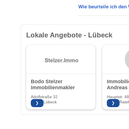
Wie beurteile ich de
Lokale Angebote - Lübeck
Bodo Stelzer
Immobili
Immobilienmakler
Andreas 
Adolfstraße 32
Hauptstr. 4
23568 Lübeck
23626 Rate
❯
❯