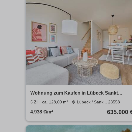
Wohnung zum Kaufen in Lübeck Sankt
Lorenz Süd 635.000 € 128.6 m²
5 Zi.
ca. 128,60 m²
Lübeck / Sank... 23558
635.000 
4.938 €/m²