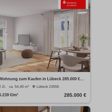
Wohnung zum Kaufen in Lübeck 285.000 €
54.4 m²
2 Zi.
ca. 54,40 m²
Lübeck 23556
285.000 €
5.239 €/m²