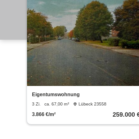
Eigentumswohnung
3 Zi.
ca. 67,00 m²
Lübeck 23558
259.000 
3.866 €/m²