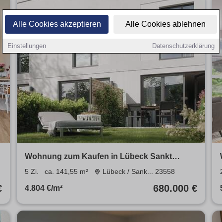
Alle Cookies akzeptieren
Alle Cookies ablehnen
Einstellungen
Datenschutzerklärung
Wohnung zum Kaufen in Lübeck Sankt
Lorenz Süd 680.000 € 141.55 m²
5 Zi.
ca. 141,55 m²
Lübeck / Sank... 23558
€
680.000 €
4.804 €/m²