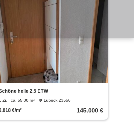
Schöne helle 2,5 ETW
1 Zi.
ca. 55,00 m²
Lübeck 23556
145.000 €
2.818 €/m²