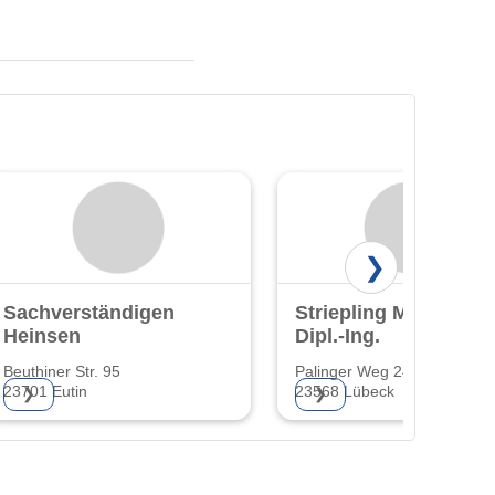
❯
Sachverständigenbüro
Striepling Michael
Heinsen
Dipl.-Ing.
Beuthiner Str. 95
Palinger Weg 24
23701 Eutin
23568 Lübeck
❯
❯