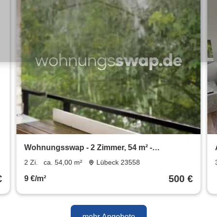
Wohnungsswap - 2 Zimmer, 54 m² -
Nebenhofstraße, Lübeck
2 Zi.
ca. 54,00 m²
Lübeck 23558
€
500 €
9 €/m²
mehr Angebote