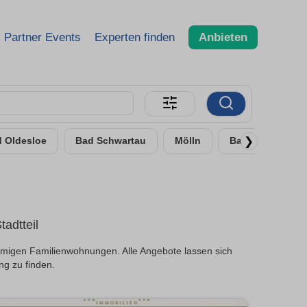
Partner Events
Experten finden
Anbieten
❯
 Oldesloe
Bad Schwartau
Mölln
Bad Segeberg
adtteil
umigen Familienwohnungen. Alle Angebote lassen sich
ng zu finden.