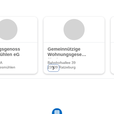
sgenossenschaft
Gemeinnützige
ühlen eG
Wohnungsgesellschaft
für den Kreis
2A
Bahnhofsallee 39
esmühlen
23909 Ratzeburg
❯