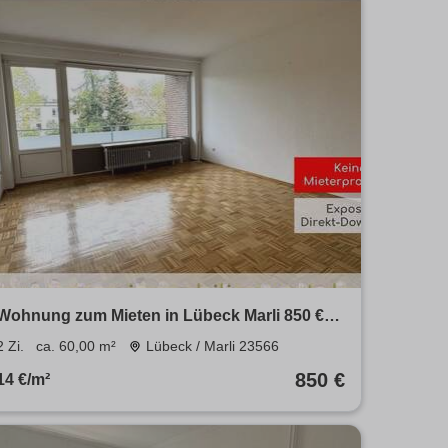
Wohnung zum Mieten in Lübeck Marli 850 €
60 m²
2 Zi.
ca. 60,00 m²
Lübeck / Marli 23566
850 €
14 €/m²