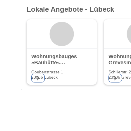
Lokale Angebote - Lübeck
Wohnungsbaugesellschaft
Wohnung
»Bauhütte«
Grevesm
Lübeck AG
Goebenstrasse 1
Schillerstr. 
23566 Lübeck
23936 Grev
❯
❯