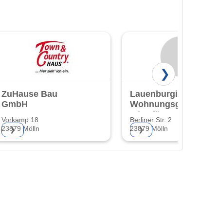
❯
ZuHause Bau
Lauenburgische
GmbH
Wohnungsgesellscha
mbH für Gemeinn.
Vorkamp 18
Berliner Str. 2
Kreisbaugen.
23879 Mölln
23879 Mölln
❯
❯
Lauenburg eG