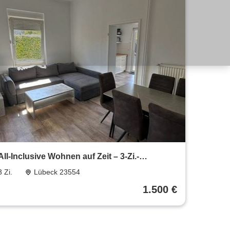
All-Inclusive Wohnen auf Zeit – 3-Zi.-
Wohnung mit Terrasse & Park
3 Zi.
Lübeck 23554
1.500 €