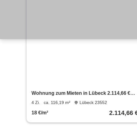
Wohnung zum Mieten in Lübeck 2.114,66 €
116.19 m²
4 Zi.
ca. 116,19 m²
Lübeck 23552
2.114,66 
18 €/m²