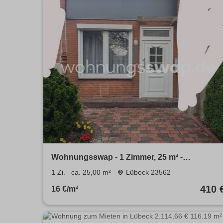
Wohnungsswap - 1 Zimmer, 25 m² -
Dorfstraße, Lübeck
1 Zi.
ca. 25,00 m²
Lübeck 23562
410 
16 €/m²