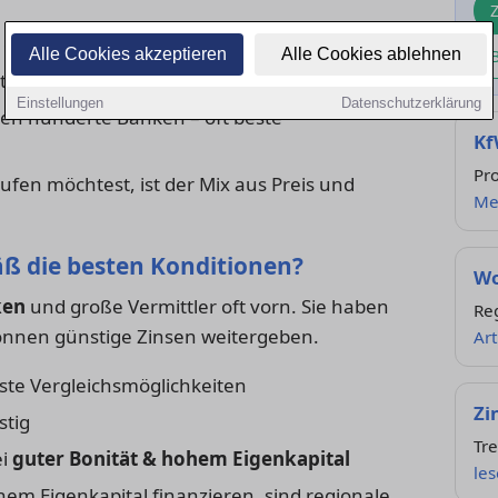
 gute Betreuung, oft etwas höhere Zinsen
Alle Cookies akzeptieren
Alle Cookies ablehnen
tionen, schneller Prozess, weniger Beratung
Einstellungen
Datenschutzerklärung
en hunderte Banken – oft beste
Kf
Pr
ufen möchtest, ist der Mix aus Preis und
Me
ß die besten Konditionen?
Wo
ken
und große Vermittler oft vorn. Sie haben
Re
 können günstige Zinsen weitergeben.
Art
ste Vergleichsmöglichkeiten
Zi
stig
Tr
ei
guter Bonität & hohem Eigenkapital
le
em Eigenkapital finanzieren, sind regionale