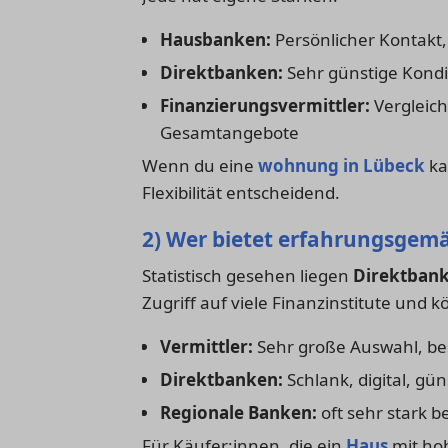
Hausbanken:
Persönlicher Kontakt,
Direktbanken:
Sehr günstige Kondi
Finanzierungsvermittler:
Vergleich
Gesamtangebote
Wenn du eine
wohnung in Lübeck
ka
Flexibilität entscheidend.
2) Wer bietet erfahrungsgemä
Statistisch gesehen liegen
Direktban
Zugriff auf viele Finanzinstitute und
Vermittler:
Sehr große Auswahl, be
Direktbanken:
Schlank, digital, gün
Regionale Banken:
oft sehr stark b
Für Käufer:innen, die ein
Haus
mit hoh