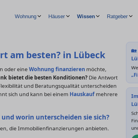
Wohnung
Häuser
Wissen
Ratgeber
🏡
rt am besten? in Lübeck
Lü
Wei
en oder eine
Wohnung finanzieren
möchte,
„F
nk bietet die besten Konditionen?
Die Antwort
, Flexibilität und Beratungsqualität unterscheiden
lohnt sich und kann bei einem
Hauskauf
mehrere
Im
Lü
Sch
 und worin unterscheiden sie sich?
Fin
ken, die Immobilienfinanzierungen anbieten.
un