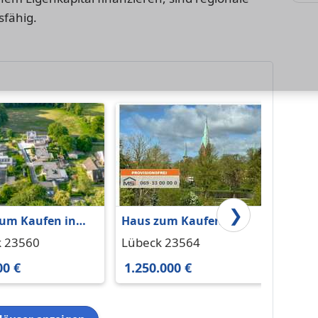
fähig.
❯
um Kaufen in
Haus zum Kaufen in
Haus 
 292.000 € 117.2
Lübeck 1.250.000 € 200
Lübeck
k 23560
Lübeck 23564
Lübec
m²
00 €
1.250.000 €
335.0