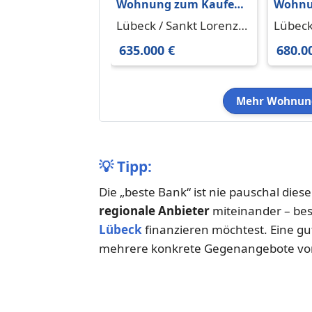
Wohnung zum Kaufen
Wohnu
in Lübeck Sankt Lorenz
in Lüb
Lübeck / Sankt Lorenz
Lübeck
Süd 635.000 € 128.6 m²
Süd 68
Süd 23558
Süd 2
635.000 €
680.0
Mehr Wohnung
💡
Tipp:
Die „beste Bank“ ist nie pauschal dies
regionale Anbieter
miteinander – be
Lübeck
finanzieren möchtest. Eine g
mehrere konkrete Gegenangebote vor