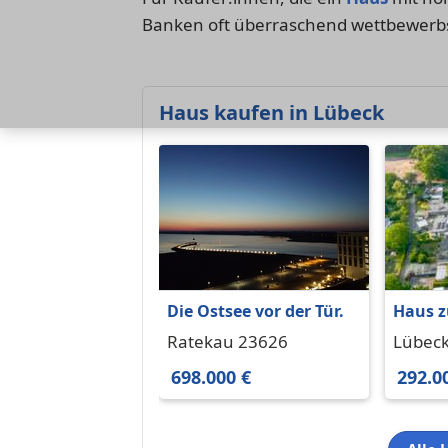
Banken oft überraschend wettbewerbs
Haus kaufen in Lübeck
Die Ostsee vor der Tür.
Haus z
Lübeck
Ratekau 23626
Lübec
m²
698.000 €
292.0