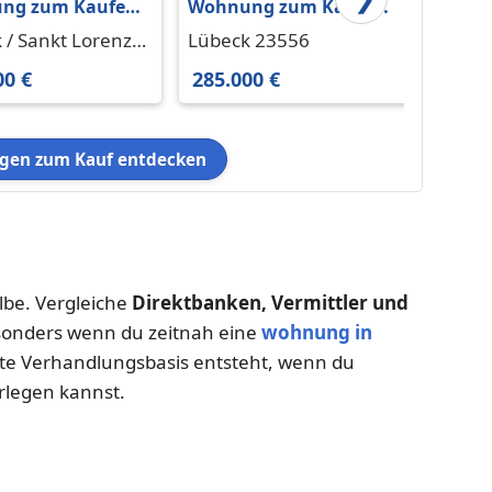
ng zum Kaufen
Wohnung zum Kaufen
Wohnu
eck Sankt Lorenz
in Lübeck 285.000 € 54.4
in Lüb
 / Sankt Lorenz
Lübeck 23556
Lübec
0.000 € 141.55 m²
m²
m²
3558
00 €
285.000 €
235.0
en zum Kauf entdecken
elbe. Vergleiche
Direktbanken, Vermittler und
sonders wenn du zeitnah eine
wohnung in
ute Verhandlungsbasis entsteht, wenn du
legen kannst.