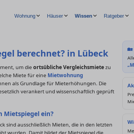
Wohnung
Häuser
Wissen
Ratgeber
🏡
egel berechnet? in Lübeck
All
„M
rument, um die
ortsübliche Vergleichsmiete
zu
elche Miete für eine
Mietwohnung
nnen als Grundlage für Mieterhöhungen. Die
Ak
esetzlich verankert und wissenschaftlich geprüft
Pre
Mi
n Mietspiegel ein?
Wi
k sind ausschließlich Mieten, die in den letzten
Me
ht wurden. Damit bildet der Mietspiegel die