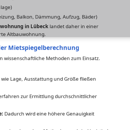
lage)
izung, Balkon, Dämmung, Aufzug, Bäder)
wohnung in Lübeck
landet daher in einer
erte Altbauwohnung.
 der Mietspiegelberechnung
en wissenschaftliche Methoden zum Einsatz.
 wie Lage, Ausstattung und Größe fließen
erfahren zur Ermittlung durchschnittlicher
e:
Dadurch wird eine höhere Genauigkeit