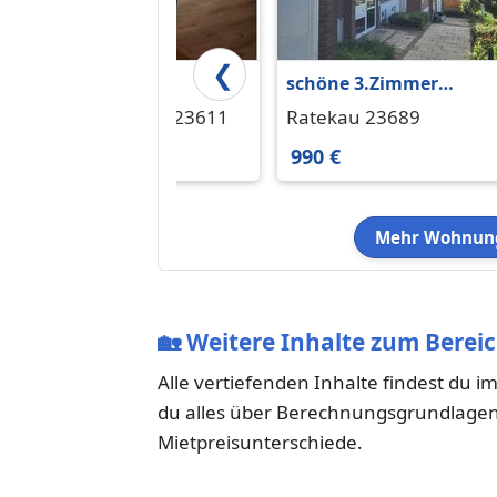
❮
1
schöne 3.Zimmer
ZimmerFahrstuhlBalkon
Wohnung 1.OG mit
Bad Schwartau 23611
Ratekau 23689
Balkon
650 €
990 €
Mehr Wohnung
🏡
Weitere Inhalte zum Bereic
Alle vertiefenden Inhalte findest du i
du alles über Berechnungsgrundlagen,
Mietpreisunterschiede.