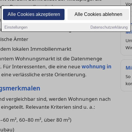
Vo
ische Datenquellen sind:
Alle Cookies akzeptieren
Alle Cookies ablehnen
terbefragungen
Ei
Einstellungen
Datenschutzerklärung
rnehmen und Hausverwaltungen
Mi
ische Ämter
Unt
Wi
f dem lokalen Immobilienmarkt
anntem Wohnungsmarkt ist die Datenmenge
. Für Interessenten, die eine neue
wohnung in
Mi
 eine verlässliche erste Orientierung.
So 
kor
ngsmerkmalen
 und vergleichbar sind, werden Wohnungen nach
ngeteilt. Relevante Kriterien sind u. a.:
40–60 m², 60–80 m², über 80 m²)
eubau)