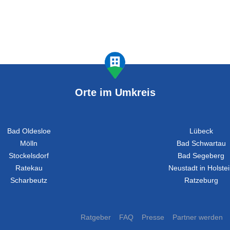
Orte im Umkreis
Bad Oldesloe
Lübeck
Mölln
Bad Schwartau
Stockelsdorf
Bad Segeberg
Ratekau
Neustadt in Holste
Scharbeutz
Ratzeburg
Ratgeber
FAQ
Presse
Partner werden