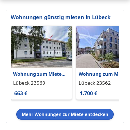
Wohnungen günstig mieten in Lübeck
Wohnung zum Mieten
Wohnung zum Miete
in Lübeck 663 € 62.48
in Lübeck 1.700 € 99 m
Lübeck 23569
Lübeck 23562
m²
663 €
1.700 €
Mehr Wohnungen zur Miete entdecken