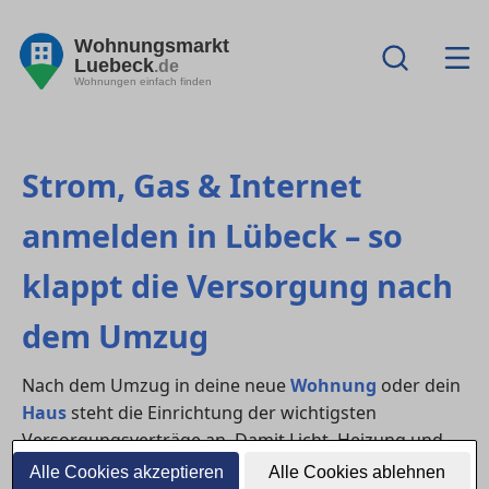
Wohnungsmarkt
Luebeck
.de
Wohnungen einfach finden
Strom, Gas & Internet
anmelden in Lübeck – so
klappt die Versorgung nach
dem Umzug
Nach dem Umzug in deine neue
Wohnung
oder dein
Haus
steht die Einrichtung der wichtigsten
Versorgungsverträge an. Damit Licht, Heizung und
WLAN vom ersten Tag an funktionieren, solltest du
Alle Cookies akzeptieren
Alle Cookies ablehnen