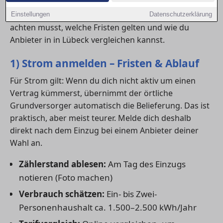
dich rechtzeitig um die Anmeldung von
Strom
,
Gas
und
Internet
kümmern. Hier erfährst du, worauf du
Einstellungen
Datenschutzerklärung
achten musst, welche Fristen gelten und wie du
Anbieter in in Lübeck vergleichen kannst.
1) Strom anmelden – Fristen & Ablauf
Für Strom gilt: Wenn du dich nicht aktiv um einen
Vertrag kümmerst, übernimmt der örtliche
Grundversorger automatisch die Belieferung. Das ist
praktisch, aber meist teurer. Melde dich deshalb
direkt nach dem Einzug bei einem Anbieter deiner
Wahl an.
Zählerstand ablesen:
Am Tag des Einzugs
notieren (Foto machen)
Verbrauch schätzen:
Ein- bis Zwei-
Personenhaushalt ca. 1.500–2.500 kWh/Jahr