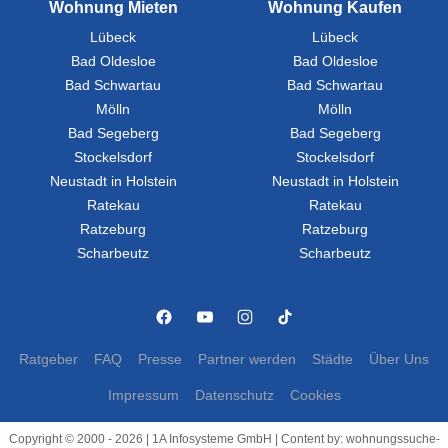
Wohnung Mieten
Wohnung Kaufen
Lübeck
Lübeck
Bad Oldesloe
Bad Oldesloe
Bad Schwartau
Bad Schwartau
Mölln
Mölln
Bad Segeberg
Bad Segeberg
Stockelsdorf
Stockelsdorf
Neustadt in Holstein
Neustadt in Holstein
Ratekau
Ratekau
Ratzeburg
Ratzeburg
Scharbeutz
Scharbeutz
Ratgeber
FAQ
Presse
Partner werden
Städte
Über Uns
Impressum
Datenschutz
Cookies
Copyright © 2000 - 2026 | 1A Infosysteme GmbH | Content by: wohnungssuche-