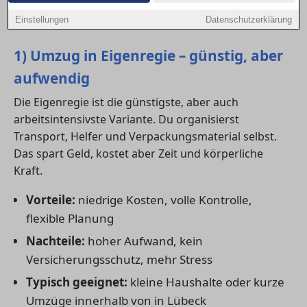
und einem klaren Kostenvergleich für deinen Umzug
Einstellungen
Datenschutzerklärung
in in Lübeck.
1) Umzug in Eigenregie – günstig, aber
aufwendig
Die Eigenregie ist die günstigste, aber auch
arbeitsintensivste Variante. Du organisierst
Transport, Helfer und Verpackungsmaterial selbst.
Das spart Geld, kostet aber Zeit und körperliche
Kraft.
Vorteile:
niedrige Kosten, volle Kontrolle,
flexible Planung
Nachteile:
hoher Aufwand, kein
Versicherungsschutz, mehr Stress
Typisch geeignet:
kleine Haushalte oder kurze
Umzüge innerhalb von in Lübeck