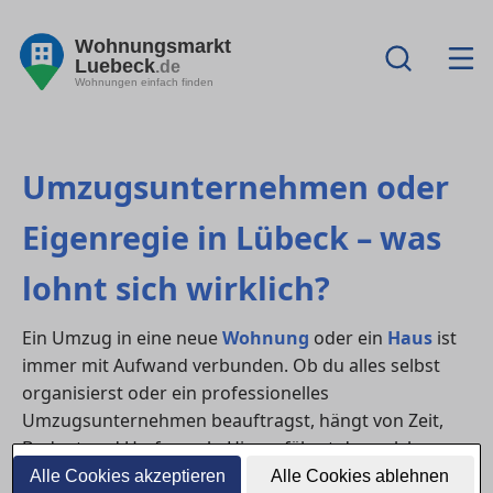
Wohnungsmarkt
Luebeck
.de
Wohnungen einfach finden
Umzugsunternehmen oder
Eigenregie in Lübeck – was
lohnt sich wirklich?
Ein Umzug in eine neue
Wohnung
oder ein
Haus
ist
immer mit Aufwand verbunden. Ob du alles selbst
organisierst oder ein professionelles
Umzugsunternehmen beauftragst, hängt von Zeit,
Budget und Umfang ab. Hier erfährst du, welche
Variante sich wann lohnt – mit Tipps zur Organisation
Alle Cookies akzeptieren
Alle Cookies ablehnen