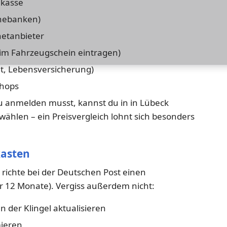
nkasse
inebanken)
netanbieter
 im Fahrzeugschein eintragen)
ht, Lebensversicherung)
shops
u anmelden musst, kannst du in in Lübeck
wählen – ein Preisvergleich lohnt sich besonders
kasten
 richte bei der Deutschen Post einen
r 12 Monate). Vergiss außerdem nicht:
 der Klingel aktualisieren
ieren