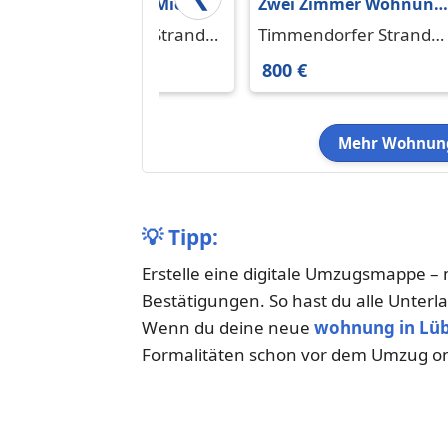
Wohnung zum Mieten
Zwei Zimmer Wohnung
in Timmendorfer
zu vermieten
Timmendorfer Strand
Timmendorfer Strand
Strand 1.300 € 73 m²
23669
23669
1.300 €
800 €
Mehr Wohnung
💡
Tipp:
Erstelle eine digitale Umzugsmappe 
Bestätigungen. So hast du alle Unterla
Wenn du deine neue
wohnung in Lü
Formalitäten schon vor dem Umzug onl