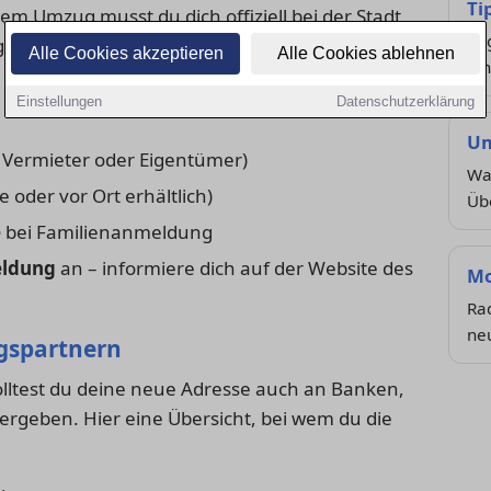
Ti
m Umzug musst du dich offiziell bei der Stadt
Org
ilt für alle Haupt- und Nebenwohnsitze. Bring
Alle Cookies akzeptieren
Alle Cookies ablehnen
ein
Einstellungen
Datenschutzerklärung
Um
Vermieter oder Eigentümer)
Was
e oder vor Ort erhältlich)
Üb
e
bei Familienanmeldung
ldung
an – informiere dich auf der Website des
Mo
Ra
ne
agspartnern
ltest du deine neue Adresse auch an Banken,
ergeben. Hier eine Übersicht, bei wem du die