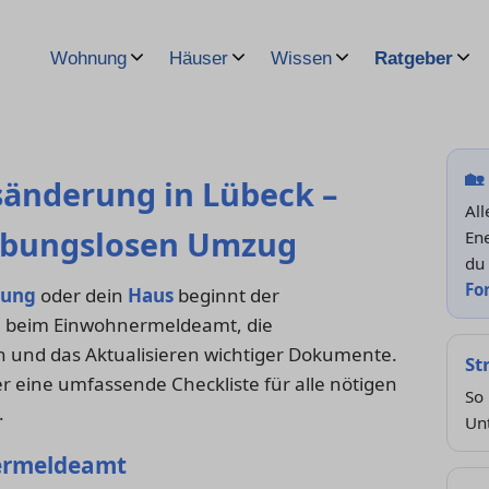
Wohnung
Häuser
Wissen
Ratgeber
🏡
änderung in Lübeck –
Al
eibungslosen Umzug
Ene
du
Fo
ung
oder dein
Haus
beginnt der
g
beim Einwohnermeldeamt, die
n und das Aktualisieren wichtiger Dokumente.
St
ier eine umfassende Checkliste für alle nötigen
So
.
Un
ermeldeamt